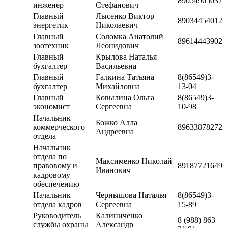
89054965037
инженер
Стефанович
Главный
Лысенко Виктор
89034454012
энергетик
Николаевич
Главный
Соломка Анатолий
89614443902
зоотехник
Леонидович
Главный
Крылова Наталья
бухгалтер
Васильевна
Главный
Галкина Татьяна
8(86549)3-
бухгалтер
Михайловна
13-04
Главный
Ковылина Ольга
8(86549)3-
экономист
Сергеевна
10-98
Начальник
Божко Алла
коммерческого
89633878272
Андреевна
отдела
Начальник
отдела по
Максименко Николай
правовому и
89187721649
Иванович
кадровому
обеспечению
Начальник
Чернышова Наталья
8(86549)3-
отдела кадров
Сергеевна
15-89
Руководитель
Калиниченко
8 (988) 863
службы охраны
Александр