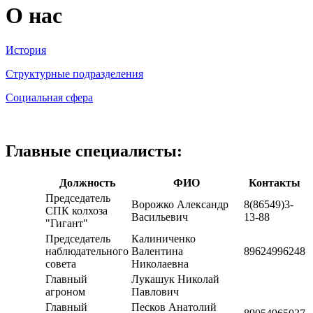
О нас
История
Структурные подразделения
Социальная сфера
Главные специалисты:
Должность
ФИО
Контакты
Председатель
Ворожко Александр
8(86549)3-
СПК колхоза
Васильевич
13-88
"Гигант"
Председатель
Калиниченко
наблюдательного
Валентина
89624996248
совета
Николаевна
Главный
Лукашук Николай
агроном
Павлович
Главный
Песков Анатолий